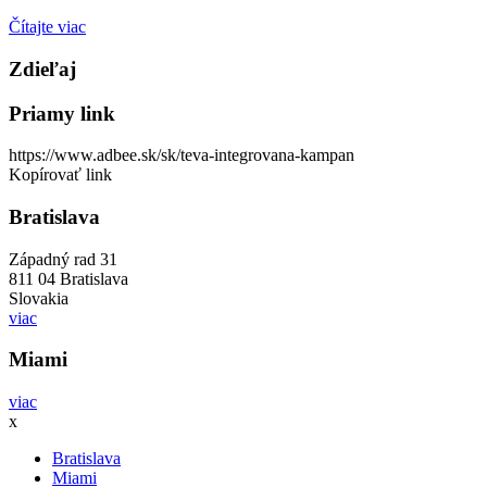
Čítajte viac
Zdieľaj
Priamy link
https://www.adbee.sk/sk/teva-integrovana-kampan
Kopírovať link
Bratislava
Západný rad 31
811 04 Bratislava
Slovakia
viac
Miami
viac
x
Bratislava
Miami