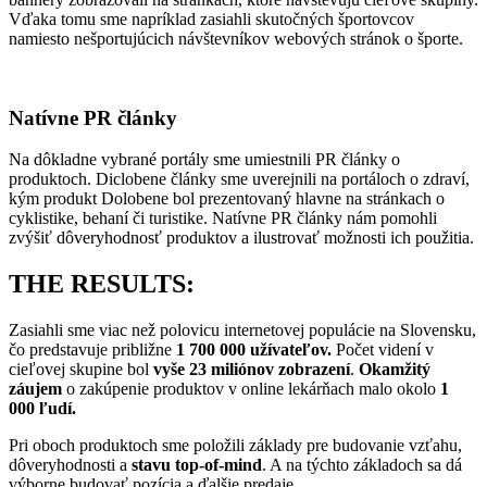
Vďaka tomu sme napríklad zasiahli skutočných športovcov
namiesto nešportujúcich návštevníkov webových stránok o športe.
Natívne PR články
Na dôkladne vybrané portály sme umiestnili PR články o
produktoch. Diclobene články sme uverejnili na portáloch o zdraví,
kým produkt Dolobene bol prezentovaný hlavne na stránkach o
cyklistike, behaní či turistike. Natívne PR články nám pomohli
zvýšiť dôveryhodnosť produktov a ilustrovať možnosti ich použitia.
THE RESULTS:
Zasiahli sme viac než polovicu internetovej populácie na Slovensku,
čo predstavuje približne
1 700 000 užívateľov.
Počet videní v
cieľovej skupine bol
vyše 23 miliónov zobrazení
.
Okamžitý
záujem
o zakúpenie produktov v online lekárňach malo okolo
1
000 ľudí.
Pri oboch produktoch sme položili základy pre budovanie vzťahu,
dôveryhodnosti a
stavu top-of-mind
. A na týchto základoch sa dá
výborne budovať pozícia a ďalšie predaje.