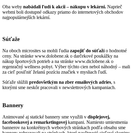
Oba weby
nabádali ľudí k akcii – nákupu v lekárni.
Naprieč
webmi boli dostupné odkazy priamo do internetových obchodov
najpopulárnejších lekární.
Súťaže
Na oboch microsites sa mohli ľudia
zapojiť do súťaží
o hodnotné
ceny. Na stránke www.dolobene.sk o darčekové poukážky na
nákup športových potrieb a na stránke www.diclobene.sk o
regenračný wellness pobyt. Výber týchto cien nebol náhodný – mali
za cieľ posiľniť želanú pozíciu značiek v mysliach ľudí.
Súťaže slúžili
predovšetkým na zber emailových adries
, s
ktorými sme neskôr pracovali v newslettrových kampaniach.
Bannery
Animované aj statické bannery sme využili v
displejovej,
facebookovej a remarketingovej
kampani. Namiesto umiestnenia
bannerov na konkrétnych webových stránkach podľa obsahu sme
bannery zobrazovali na stránkach, ktoré navštevujú cieľové skupiny.