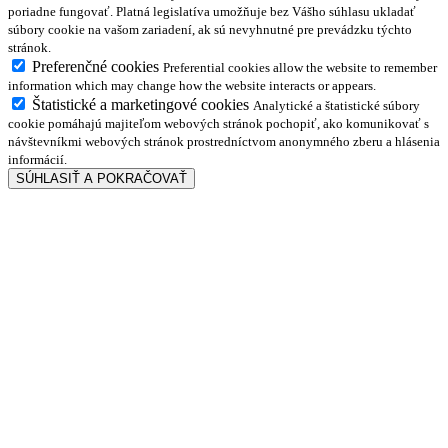
poriadne fungovať. Platná legislatíva umožňuje bez Vášho súhlasu ukladať
súbory cookie na vašom zariadení, ak sú nevyhnutné pre prevádzku týchto
stránok.
Preferenčné cookies
Preferential cookies allow the website to remember
information which may change how the website interacts or appears.
Štatistické a marketingové cookies
Analytické a štatistické súbory
cookie pomáhajú majiteľom webových stránok pochopiť, ako komunikovať s
návštevníkmi webových stránok prostredníctvom anonymného zberu a hlásenia
informácií.
SÚHLASIŤ A POKRAČOVAŤ