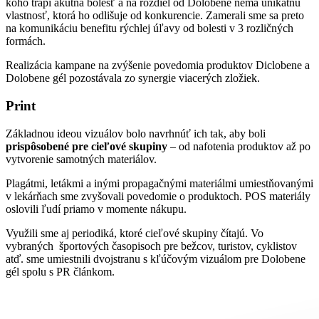
koho trápi akútna bolesť a na rozdiel od Dolobene nemá unikátnu
vlastnosť, ktorá ho odlišuje od konkurencie. Zamerali sme sa preto
na komunikáciu benefitu rýchlej úľavy od bolesti v 3 rozličných
formách.
Realizácia kampane na zvýšenie povedomia produktov Diclobene a
Dolobene gél pozostávala zo synergie viacerých zložiek.
Print
Základnou ideou vizuálov bolo navrhnúť ich tak, aby boli
prispôsobené pre cieľové skupiny
– od nafotenia produktov až po
vytvorenie samotných materiálov.
Plagátmi, letákmi a inými propagačnými materiálmi umiestňovanými
v lekárňach sme zvyšovali povedomie o produktoch. POS materiály
oslovili ľudí priamo v momente nákupu.
Využili sme aj periodiká, ktoré cieľové skupiny čítajú. Vo
vybraných športových časopisoch pre bežcov, turistov, cyklistov
atď. sme umiestnili dvojstranu s kľúčovým vizuálom pre Dolobene
gél spolu s PR článkom.