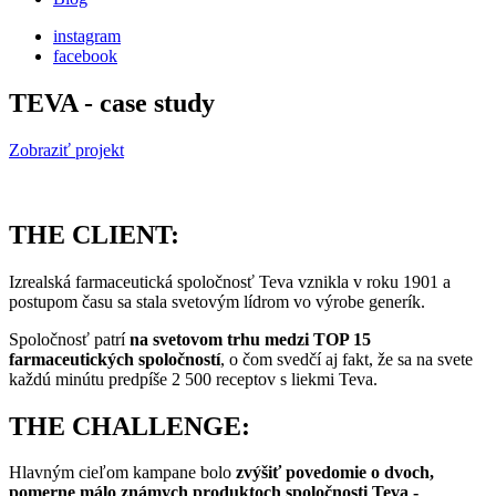
instagram
facebook
TEVA - case study
Zobraziť projekt
THE CLIENT:
Izrealská farmaceutická spoločnosť Teva vznikla v roku 1901 a
postupom času sa stala svetovým lídrom vo výrobe generík.
Spoločnosť patrí
na svetovom trhu medzi TOP 15
farmaceutických spoločností
, o čom svedčí aj fakt, že sa na svete
každú minútu predpíše 2 500 receptov s liekmi Teva.
THE CHALLENGE:
Hlavným cieľom kampane bolo
zvýšiť povedomie o dvoch,
pomerne málo známych produktoch spoločnosti Teva -