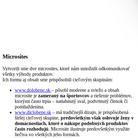
Microsites
Vytvorili sme dve microsites, ktoré nám umožnili odkomunikovať
všetky výhody produktov.
Ich formu aj obsah sme prispôsobili cieľovým skupinám:
www.dolobene.sk
– pôsobí moderne a sviežo a obsah
microsite je
zameraný na športovcov
a riešenie problémov,
ktorými často trpia – natiahnutý sval, podvrtnutý členok či
pomliaždenina.
www.diclobene.sk
– má tradičnejší dizajn, je prispôsobená
širšej cieľovej skupine,
predovšetkým však oslovuje ženy v
domácnostiach, ktoré o nákupe podobných produktov
často rozhodujú
. Microsite ilustruje predovšetkým využite
liečiva vo všetkých jeho formách.