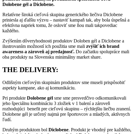
Dolobene gél a Diclobene.
Relatívne široká cieľová skupina generického liečiva Diclobene
priniesla aj ďalšiu výzvu – nastaviť kampaň tak, aby bola úspešná a
efektívna napriek tomu, že osloviť sme ňou mali takpovediac
každého.
Zvýšením dôveryhodnosti produktov Doloben gél a Diclobene a
ilustrovaním možností ich použitia sme mali
zvýšiť ich brand
awareness a zároveň aj predajnosť.
Do začiatku spolupráce mali
oba produkty na Slovensku minimálny market share.
THE DELIVERY:
Odlišným cieľovým skupinám produktov sme museli prispôsobiť
aspekty kampane, ako aj komunikáciu.
Pri produkte
Dolobene gél
sme sme presvedčivo odkomunikovali
jeho špeciálnu kombináciu 3 zložiek v 1 balení a zároveň
rozhodujúci benefit pre cieľovú skupinu – rýchlejšiu liečbu zranení.
Dolobene gél je určený najmä pre športovcov a mladých, aktívnych
ľudí.
Druhým produktom bol
Diclobene
. Produkt je vhodný pre každého,